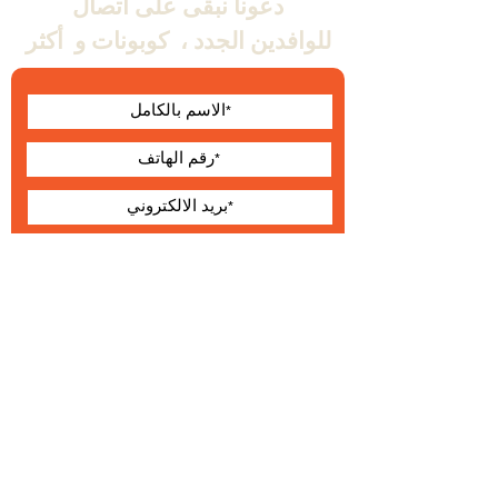
دعونا نبقى على اتصال
للوافدين الجدد ،
كوبونات و
أكثر
أوافق على الشروط
والأحكام
يقدم
حول Wallabe
البنود و الظروف
®
2023 والابي
التطوير والإنتاج والتوزيع الحصري