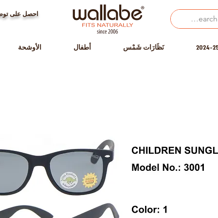
احصل على توصي
نَظَارَات شَمْس
أطفال
الأوشحة