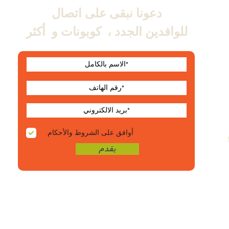
دعونا نبقى على اتصال
للوافدين الجدد ،
كوبونات و
أكثر
أوافق على الشروط والأحكام
يقدم