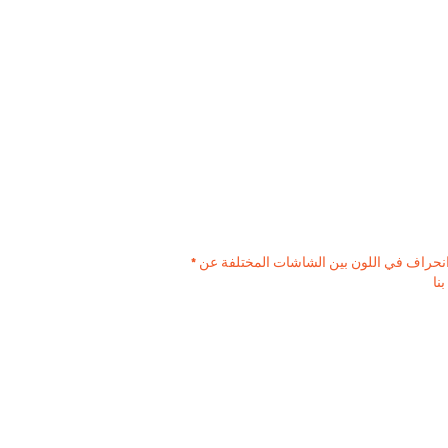
* عزيزي العميل ، يرجى ملاحظة - قد يكون هناك انحراف يصل إلى 15٪ في لون جميع المنتجات. بالإضافة إلى ذلك ، قد يكون هناك انحراف في اللون بين الشاشات المختلفة عن