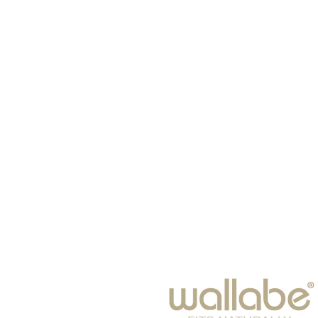
الصفحة الرئيسية
نظارات
الأوشحة
أطفال
نَظَارَات شَمْس
شتاء 25-2024
فراغ
مُكَمِّلات