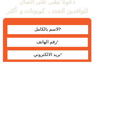
دعونا نبقى على اتصال
للوافدين الجدد ،
كوبونات و
أكثر
أوافق على الشروط
والأحكام
يقدم
حول Wallabe
البنود و الظروف
®
2023 والابي
التطوير والإنتاج والتوزيع الحصري