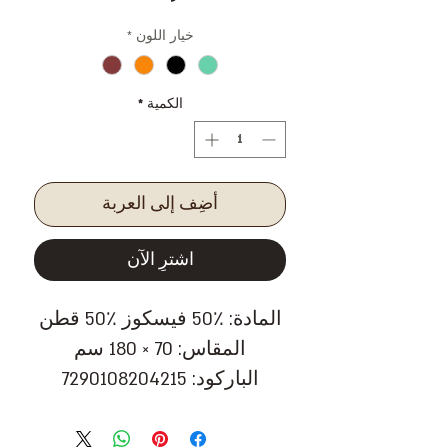
خيار اللون
*
الكمية
*
أضِف إلى العربة
اشترِ الآن
المادة: ٪50 فيسكوز ٪50 قطن
المقاس: 70 × 180 سم
الباركود: 7290108204215