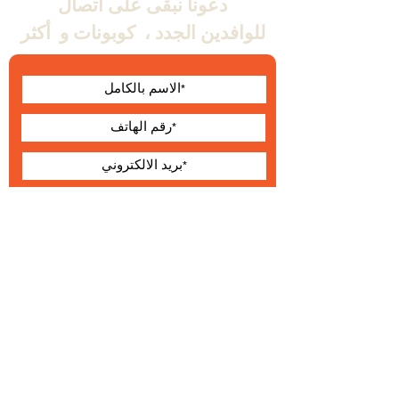
دعونا نبقى على اتصال
للوافدين الجدد ،
كوبونات و
أكثر
أوافق على الشروط
والأحكام
يقدم
حول Wallabe
البنود و الظروف
®
2023 والابي
التطوير والإنتاج والتوزيع الحصري