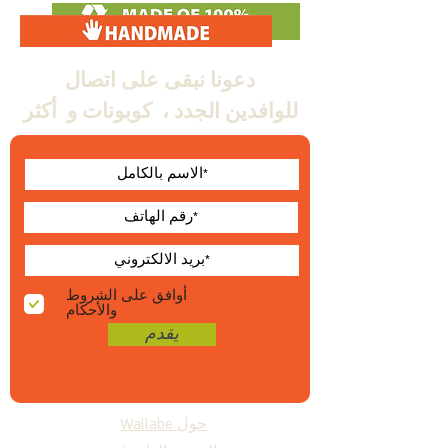
دعونا نبقى على اتصال
للوافدين الجدد ،
كوبونات و
أكثر
أوافق على الشروط
والأحكام
يقدم
حول Wallabe