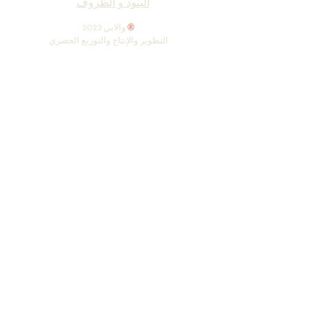
البنود و الظروف
®
2023 والابي
التطوير والإنتاج والتوزيع الحصري
هاتف
+972 (0) 72-230-3134
| فاكس
+972 (0) 77-335-
1264
ص.ب 147 حولون ،
5810101
إسرائيل
www.wallabe.net
|
ronen@wallabe.net
نحن نقبل البطاقات أدناه
لا نقبل بطاقات أمريكان إكسبريس وداينرز
كلوب
Do Not Sell My Personal
Information