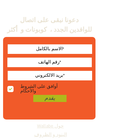
دعونا نبقى على اتصال
للوافدين الجدد ،
كوبونات و
أكثر
أوافق على الشروط
والأحكام
يقدم
حول Wallabe
البنود و الظروف